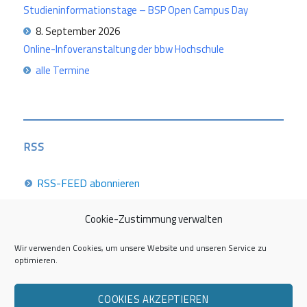
Studieninformationstage – BSP Open Campus Day
8. September 2026
Online-Infoveranstaltung der bbw Hochschule
alle Termine
RSS
RSS-FEED abonnieren
Cookie-Zustimmung verwalten
Career Week 2026
Wir verwenden Cookies, um unsere Website und unseren Service zu
optimieren.
Die Career Center im Überblick
COOKIES AKZEPTIEREN