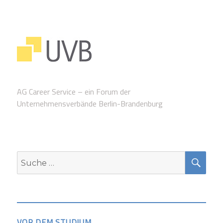
AG Career Service – ein Forum der
Unternehmensverbände Berlin-Brandenburg
SUC
Suche
nach:
VOR DEM STUDIUM