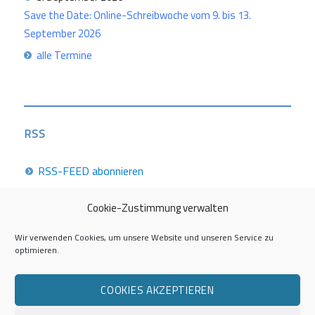
Save the Date: Online-Schreibwoche vom 9. bis 13.
September 2026
alle Termine
RSS
RSS-FEED abonnieren
Cookie-Zustimmung verwalten
Career Week 2026
Wir verwenden Cookies, um unsere Website und unseren Service zu
optimieren.
Die Career Center im Überblick
COOKIES AKZEPTIEREN
Kontakt zur AG Career Service