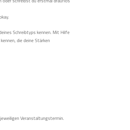
en oder schreibst du erstmal drauflos
okay.
deines Schreibtyps kennen. Mit Hilfe
 kennen, die deine Stärken
eweiligen Veranstaltungstermin.