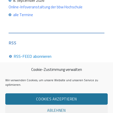
8. September 2026
Online-Infoveranstaltung der bbw Hochschule
alle Termine
RSS
RSS-FEED abonnieren
Cookie-Zustimmung verwalten
Career Week 2026
Wir verwenden Cookies, um unsere Website und unseren Service zu
optimieren.
Die Career Center im Überblick
COOKIES AKZEPTIEREN
Kontakt zur AG Career Service
ABLEHNEN