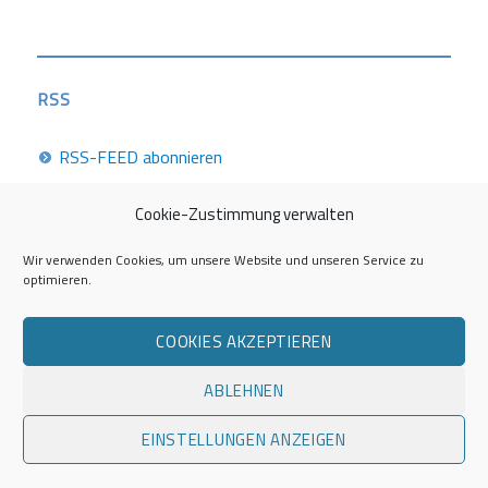
RSS
RSS-FEED abonnieren
Cookie-Zustimmung verwalten
Career Week 2026
Wir verwenden Cookies, um unsere Website und unseren Service zu
optimieren.
Die Career Center im Überblick
COOKIES AKZEPTIEREN
Kontakt zur AG Career Service
ABLEHNEN
Impressum
EINSTELLUNGEN ANZEIGEN
Datenschutzerklärung