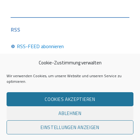
RSS
RSS-FEED abonnieren
Cookie-Zustimmung verwalten
Career Week 2026
Wir verwenden Cookies, um unsere Website und unseren Service zu
optimieren.
Die Career Center im Überblick
COOKIES AKZEPTIEREN
Kontakt zur AG Career Service
ABLEHNEN
Impressum
EINSTELLUNGEN ANZEIGEN
Datenschutzerklärung