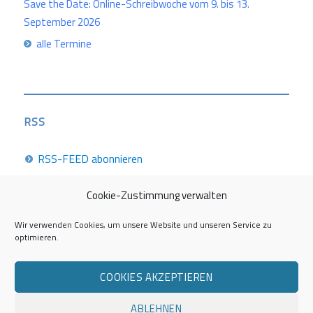
Save the Date: Online-Schreibwoche vom 9. bis 13.
September 2026
alle Termine
RSS
RSS-FEED abonnieren
Cookie-Zustimmung verwalten
Career Week 2026
Wir verwenden Cookies, um unsere Website und unseren Service zu
optimieren.
Die Career Center im Überblick
COOKIES AKZEPTIEREN
Kontakt zur AG Career Service
ABLEHNEN