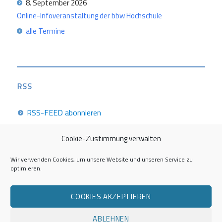
8. September 2026
Online-Infoveranstaltung der bbw Hochschule
alle Termine
RSS
RSS-FEED abonnieren
Cookie-Zustimmung verwalten
Career Week 2026
Wir verwenden Cookies, um unsere Website und unseren Service zu
optimieren.
Die Career Center im Überblick
COOKIES AKZEPTIEREN
Kontakt zur AG Career Service
ABLEHNEN