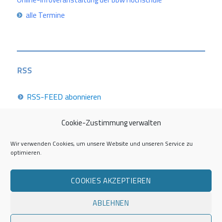
alle Termine
RSS
RSS-FEED abonnieren
Cookie-Zustimmung verwalten
Career Week 2026
Wir verwenden Cookies, um unsere Website und unseren Service zu
optimieren.
Die Career Center im Überblick
COOKIES AKZEPTIEREN
Kontakt zur AG Career Service
ABLEHNEN