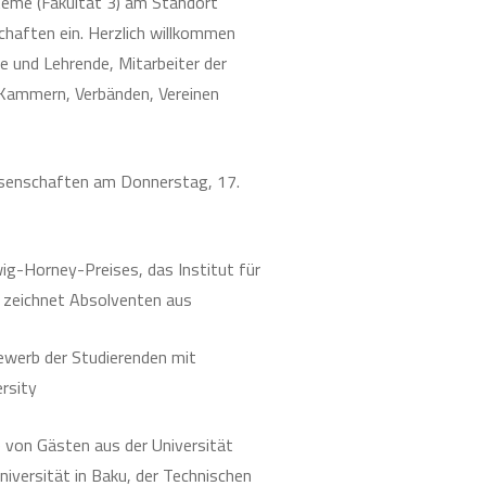
teme (Fakultät 3) am Standort
chaften ein. Herzlich willkommen
 und Lehrende, Mitarbeiter der
 Kammern, Verbänden, Vereinen
ssenschaften am Donnerstag, 17.
ig-Horney-Preises, das Institut für
) zeichnet Absolventen aus
ewerb der Studierenden mit
rsity
e von Gästen aus der Universität
iversität in Baku, der Technischen