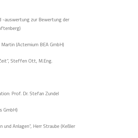
d -auswertung zur Bewertung der
nftenberg)
ias Martin (Actemium BEA GmbH)
eit“, Steffen Ott, M.Eng.
tion: Prof. Dr. Stefan Zundel
sys GmbH)
 und Anlagen“, Herr Straube (Keßler