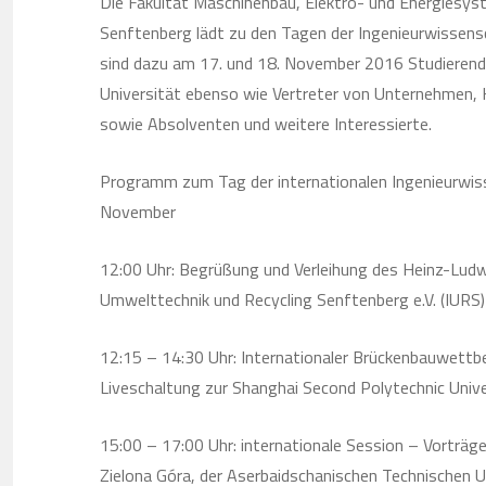
Die Fakultät Maschinenbau, Elektro- und Energiesys
Senftenberg lädt zu den Tagen der Ingenieurwissens
sind dazu am 17. und 18. November 2016 Studierende
Universität ebenso wie Vertreter von Unternehmen,
sowie Absolventen und weitere Interessierte.
Programm zum Tag der internationalen Ingenieurwi
November
12:00 Uhr: Begrüßung und Verleihung des Heinz-Ludw
Umwelttechnik und Recycling Senftenberg e.V. (IURS
12:15 – 14:30 Uhr: Internationaler Brückenbauwettb
Liveschaltung zur Shanghai Second Polytechnic Unive
15:00 – 17:00 Uhr: internationale Session – Vorträg
Zielona Góra, der Aserbaidschanischen Technischen Un