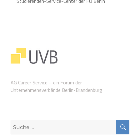
Studierenden-Service-Center der FU Berlin
AG Career Service – ein Forum der
Unternehmensverbände Berlin-Brandenburg
SUC
Suche
nach: