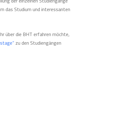
llung der einzelnen Studiengänge
 um das Studium und interessanten
ehr über die BHT erfahren möchte,
kstage“
zu den Studiengängen