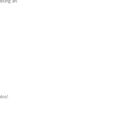
übung an.
los!