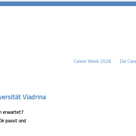
Career Week 2026
Die Care
burg
ersität Viadrina
h erwartet?
Dir passt und