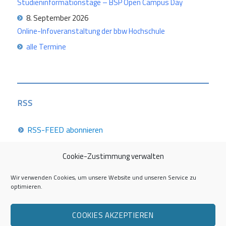
Studieninformationstage – BSP Open Campus Day
8. September 2026
Online-Infoveranstaltung der bbw Hochschule
alle Termine
RSS
RSS-FEED abonnieren
Cookie-Zustimmung verwalten
Career Week 2026
Wir verwenden Cookies, um unsere Website und unseren Service zu
optimieren.
Die Career Center im Überblick
COOKIES AKZEPTIEREN