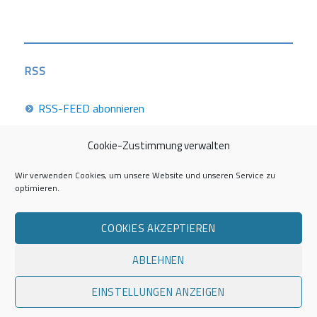
RSS
RSS-FEED abonnieren
Cookie-Zustimmung verwalten
Career Week 2026
Wir verwenden Cookies, um unsere Website und unseren Service zu
optimieren.
Die Career Center im Überblick
COOKIES AKZEPTIEREN
Kontakt zur AG Career Service
ABLEHNEN
Impressum
EINSTELLUNGEN ANZEIGEN
Datenschutzerklärung