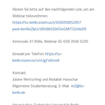
Klicken Sie bitte auf den nachfolgenden Link, um am
Webinar teilzunehmen:
https://tu-berlin.zoom.us/j/65835065295?
pwd=bmN4ZlpUcVBtWk5JSk5SeGMrTGJHdz09
Kenncode: 013584, Webinar-ID: 658 3506 5295
Einwahl per Telefon:
https://tu-
berlin.zoom.us/u/cUgF4Kmx9
Kontakt:
Juliane Mertsching und Abdallah Haouchar
Allgemeine Studienberatung, E-Mail:
in2@tu-
berlin.de
Veranstalter: Technische Universität Berlin