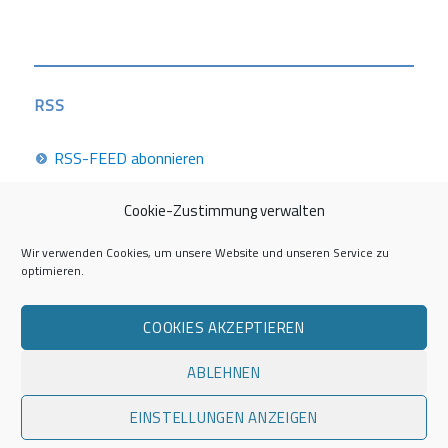
RSS
RSS-FEED abonnieren
Cookie-Zustimmung verwalten
Career Week 2026
Wir verwenden Cookies, um unsere Website und unseren Service zu
optimieren.
Die Career Center im Überblick
COOKIES AKZEPTIEREN
Kontakt zur AG Career Service
ABLEHNEN
Impressum
EINSTELLUNGEN ANZEIGEN
Datenschutzerklärung