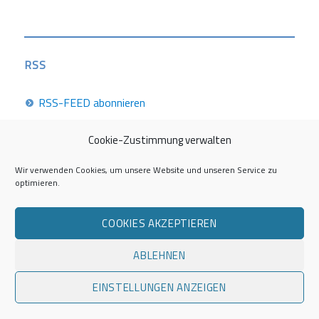
RSS
RSS-FEED abonnieren
Cookie-Zustimmung verwalten
Career Week 2026
Wir verwenden Cookies, um unsere Website und unseren Service zu
optimieren.
Die Career Center im Überblick
COOKIES AKZEPTIEREN
Kontakt zur AG Career Service
ABLEHNEN
Impressum
EINSTELLUNGEN ANZEIGEN
Datenschutzerklärung