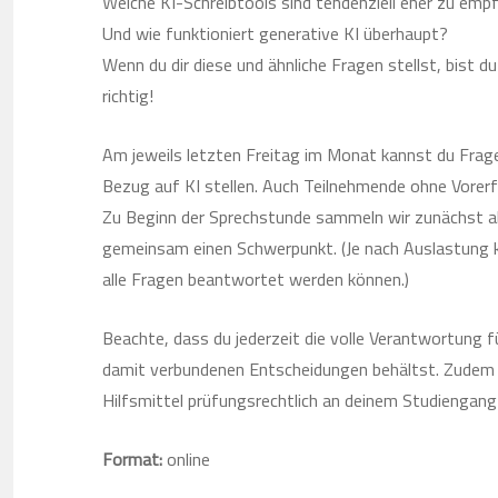
Welche KI-Schreibtools sind tendenziell eher zu emp
Und wie funktioniert generative KI überhaupt?
Wenn du dir diese und ähnliche Fragen stellst, bist d
richtig!
Am jeweils letzten Freitag im Monat kannst du Frag
Bezug auf KI stellen. Auch Teilnehmende ohne Vorer
Zu Beginn der Sprechstunde sammeln wir zunächst al
gemeinsam einen Schwerpunkt. (Je nach Auslastung k
alle Fragen beantwortet werden können.)
Beachte, dass du jederzeit die volle Verantwortung fü
damit verbundenen Entscheidungen behältst. Zudem 
Hilfsmittel prüfungsrechtlich an deinem Studiengang 
Format:
online