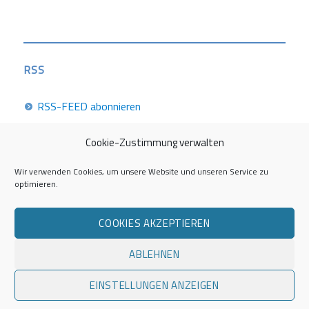
RSS
RSS-FEED abonnieren
Cookie-Zustimmung verwalten
Career Week 2026
Wir verwenden Cookies, um unsere Website und unseren Service zu
optimieren.
Die Career Center im Überblick
COOKIES AKZEPTIEREN
Kontakt zur AG Career Service
ABLEHNEN
Impressum
EINSTELLUNGEN ANZEIGEN
Datenschutzerklärung