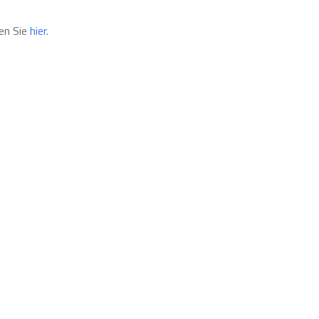
en Sie
hier
.