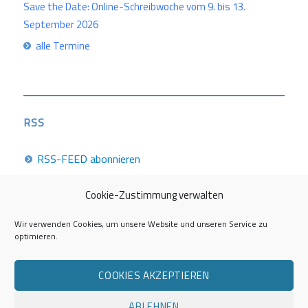
Save the Date: Online-Schreibwoche vom 9. bis 13.
September 2026
alle Termine
RSS
RSS-FEED abonnieren
Cookie-Zustimmung verwalten
Career Week 2026
Wir verwenden Cookies, um unsere Website und unseren Service zu
optimieren.
Die Career Center im Überblick
COOKIES AKZEPTIEREN
Kontakt zur AG Career Service
ABLEHNEN