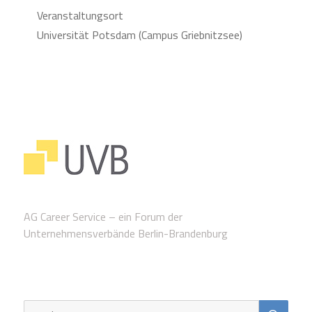
Veranstaltungsort
Universität Potsdam (Campus Griebnitzsee)
AG Career Service – ein Forum der
Unternehmensverbände Berlin-Brandenburg
SUC
Suche