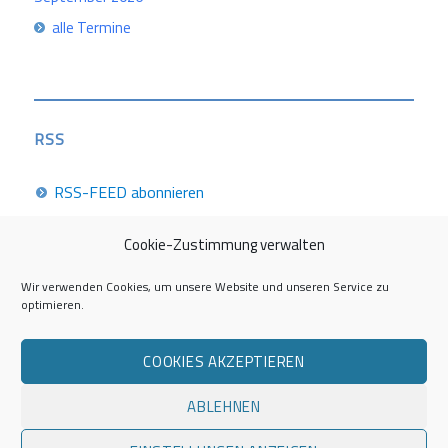
alle Termine
RSS
RSS-FEED abonnieren
Cookie-Zustimmung verwalten
Career Week 2026
Wir verwenden Cookies, um unsere Website und unseren Service zu
optimieren.
Die Career Center im Überblick
COOKIES AKZEPTIEREN
Kontakt zur AG Career Service
ABLEHNEN
Impressum