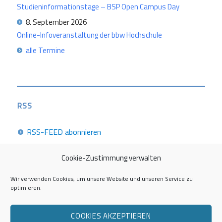
Studieninformationstage – BSP Open Campus Day
8. September 2026
Online-Infoveranstaltung der bbw Hochschule
alle Termine
RSS
RSS-FEED abonnieren
Cookie-Zustimmung verwalten
Career Week 2026
Wir verwenden Cookies, um unsere Website und unseren Service zu
optimieren.
Die Career Center im Überblick
COOKIES AKZEPTIEREN