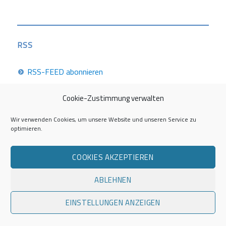
RSS
RSS-FEED abonnieren
Cookie-Zustimmung verwalten
Career Week 2026
Wir verwenden Cookies, um unsere Website und unseren Service zu
optimieren.
Die Career Center im Überblick
COOKIES AKZEPTIEREN
Kontakt zur AG Career Service
ABLEHNEN
Impressum
EINSTELLUNGEN ANZEIGEN
Datenschutzerklärung