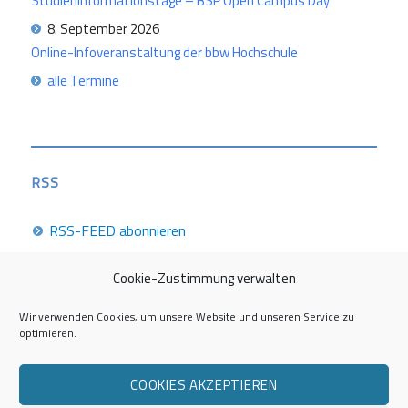
Studieninformationstage – BSP Open Campus Day
8. September 2026
Online-Infoveranstaltung der bbw Hochschule
alle Termine
RSS
RSS-FEED abonnieren
Cookie-Zustimmung verwalten
Career Week 2026
Wir verwenden Cookies, um unsere Website und unseren Service zu
optimieren.
Die Career Center im Überblick
COOKIES AKZEPTIEREN
Kontakt zur AG Career Service